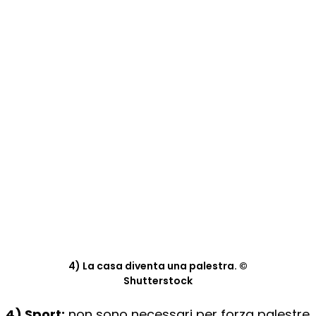
4) La casa diventa una palestra. ©
Shutterstock
4) Sport:
non sono necessari per forza palestre