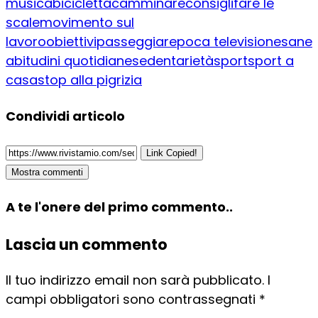
musica
bicicletta
camminare
consigli
fare le
scale
movimento sul
lavoro
obiettivi
passeggiare
poca televisione
sane
abitudini quotidiane
sedentarietà
sport
sport a
casa
stop alla pigrizia
Condividi articolo
Link Copied!
Mostra commenti
A te l'onere del primo commento..
Lascia un commento
Il tuo indirizzo email non sarà pubblicato.
I
campi obbligatori sono contrassegnati
*