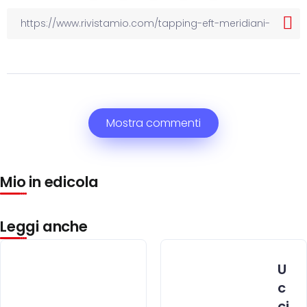
Mostra commenti
Mio in edicola
Leggi anche
U
c
ci