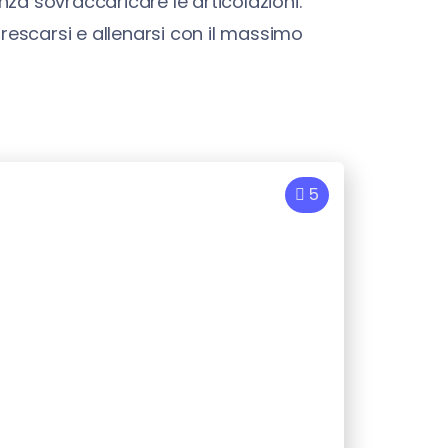
nza sovraccaricare le articolazioni.
nfrescarsi e allenarsi con il massimo
5