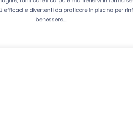
magrire, tonificare il corpo e mantenervi in forma se
ù efficaci e divertenti da praticare in piscina per ri
benessere....