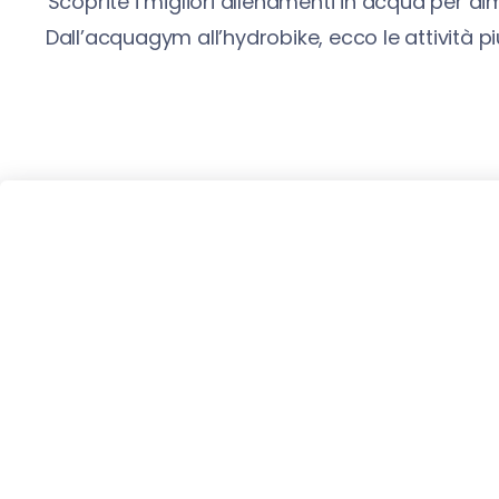
Scoprite i migliori allenamenti in acqua per di
Dall’acquagym all’hydrobike, ecco le attività pi