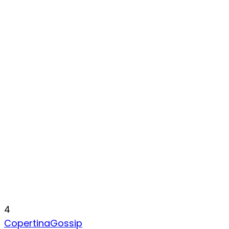
4
Copertina
Gossip