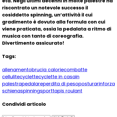
età. Negli ultimi decenni in molte palestre ha
riscontrato un notevole successo il
cosiddetto spinning, un’attività il cui
gradimento è dovuto alla formula con cui
viene praticata, ossia la pedalata a ritmo di
musica con tanto di coreografia.
Divertimento assicurato!
Tags:
allenamento
brucia calorie
combatte
cellulite
cyclette
cyclette in casa
in
palestra
pedalare
perdita di peso
postura
rinforza
schiena
spinning
sport
tapis roulant
Condividi articolo