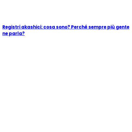
Registri akashici: cosa sono? Perché sempre più gente
ne parla?