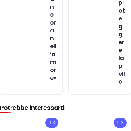
pr
n
ot
c
e
or
g
a
g
n
er
ell
e
’a
la
m
p
or
ell
e»
e
Potrebbe interessarti
3
3