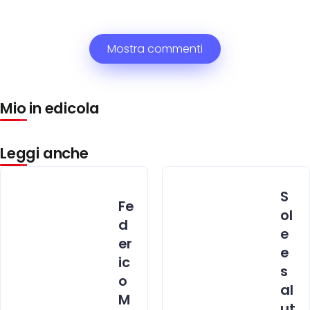
Mostra commenti
Mio in edicola
Leggi anche
S
Fe
ol
d
e
er
e
ic
s
o
al
M
ut