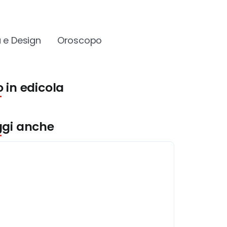
 e Design
Oroscopo
 in edicola
ggi anche