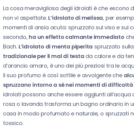
La cosa meravigliosa degli idrolati è che escono 
non vi aspettate.
L’idrolato di melissa
, per esempi
momenti di ansia acuta: spruzzato sul viso e sul 
secondo,
ha un effetto calmante immediato
che
Bach.
L’idrolato di menta piperita
spruzzato sulla
tradizionale per il mal di testa
da calore e da ten
d’arancio amaro, è uno dei più preziosi tra le acq
il suo profumo è così sottile e avvolgente che
alc
spruzzano intorno a sé nei momenti di difficoltà
idrolati possono anche essere aggiunti all’acqua 
rosa o lavanda trasforma un bagno ordinario in un v
casa in modo profumato e naturale, o spruzzati 
tossico.