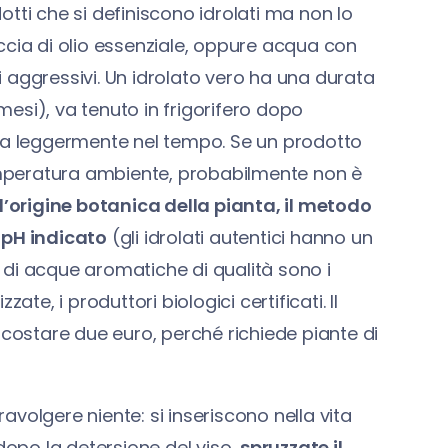
tti che si definiscono idrolati ma non lo
ccia di olio essenziale, oppure acqua con
 aggressivi. Un idrolato vero ha una durata
esi), va tenuto in frigorifero dopo
bia leggermente nel tempo. Se un prodotto
mperatura ambiente, probabilmente non è
l’origine botanica della pianta, il metodo
 pH indicato
(gli idrolati autentici hanno un
ri di acque aromatiche di qualità sono i
zate, i produttori biologici certificati. Il
 costare due euro, perché richiede piante di
ravolgere niente: si inseriscono nella vita
dopo la detersione del viso,
spruzzate il