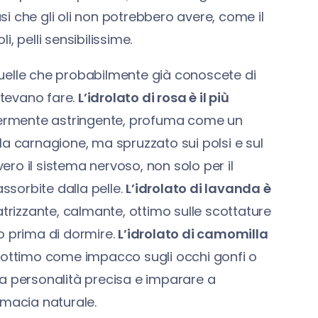
usi che gli oli non potrebbero avere, come il
, pelli sensibilissime.
uelle che probabilmente già conoscete di
tevano fare.
L’idrolato di rosa è il più
ggermente astringente, profuma come un
a la carnagione, ma spruzzato sui polsi e sul
ro il sistema nervoso, non solo per il
sorbite dalla pelle.
L’idrolato di lavanda è
catrizzante, calmante, ottimo sulle scottature
ino prima di dormire.
L’idrolato di camomilla
ni, ottimo come impacco sugli occhi gonfi o
a personalità precisa e imparare a
rmacia naturale.