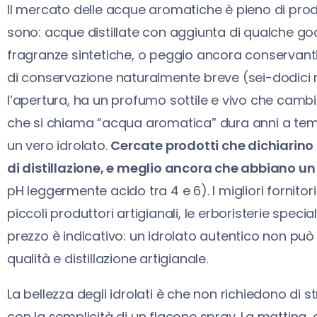
Il mercato delle acque aromatiche è pieno di prodo
sono: acque distillate con aggiunta di qualche go
fragranze sintetiche, o peggio ancora conservanti
di conservazione naturalmente breve (sei-dodici m
l’apertura, ha un profumo sottile e vivo che cam
che si chiama “acqua aromatica” dura anni a te
un vero idrolato.
Cercate prodotti che dichiarino 
di distillazione, e meglio ancora che abbiano un
pH leggermente acido tra 4 e 6). I migliori fornito
piccoli produttori artigianali, le erboristerie specializ
prezzo è indicativo: un idrolato autentico non può
qualità e distillazione artigianale.
La bellezza degli idrolati è che non richiedono di st
con la semplicità di un flacone spray. La mattina, 