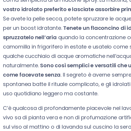
vostro idrolato preferito e lasciate assorbire pri
Se avete la pelle secca, potete spruzzare le ac
per un boost idratante.
Tenete un flaconcino di i
spruzzatelo nell’aria
quando la concentrazione cala
camomilla in frigorifero in estate e usatelo come s
qualche cucchiaio di acque aromatiche nell’acqua 
naturalmente.
Sono così semplici e versatili che u
come facevate senza
. Il segreto è averne sempr
spontanea batte il rituale complicato, e gli idrolat
uso quotidiano leggero ma costante.
C’è qualcosa di profondamente piacevole nel lavora
vivo sa di pianta vera e non di profumazione artif
sul viso al mattino o di lavanda sul cuscino la ser