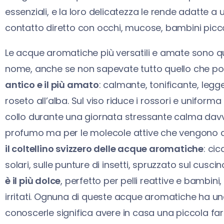
essenziali, e la loro delicatezza le rende adatte a 
contatto diretto con occhi, mucose, bambini piccoli
Le acque aromatiche più versatili e amate sono q
nome, anche se non sapevate tutto quello che po
antico e il più amato
: calmante, tonificante, le
roseto all’alba. Sul viso riduce i rossori e uniform
collo durante una giornata stressante calma davve
profumo ma per le molecole attive che vengono as
il coltellino svizzero delle acque aromatiche
: ci
solari, sulle punture di insetti, spruzzato sul cusc
è il più dolce
, perfetto per pelli reattive e bambi
irritati. Ognuna di queste acque aromatiche ha un
conoscerle significa avere in casa una piccola fa