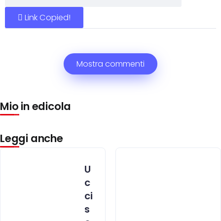
Link Copied!
Mostra commenti
Mio in edicola
Leggi anche
U
c
ci
s