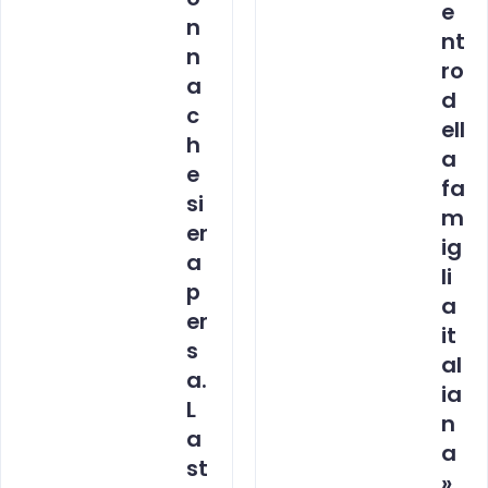
e
n
nt
n
ro
a
d
c
ell
h
a
e
fa
si
m
er
ig
a
li
p
a
er
it
s
al
a.
ia
L
n
a
a
st
»