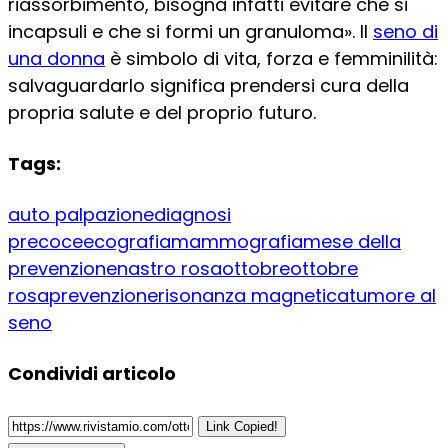
riassorbimento, bisogna infatti evitare che si
incapsuli e che si formi un granuloma». Il
seno di
una donna
è simbolo di vita, forza e femminilità:
salvaguardarlo significa prendersi cura della
propria salute e del proprio futuro.
Tags:
auto palpazione
diagnosi
precoce
ecografia
mammografia
mese della
prevenzione
nastro rosa
ottobre
ottobre
rosa
prevenzione
risonanza magnetica
tumore al
seno
Condividi articolo
Link Copied!