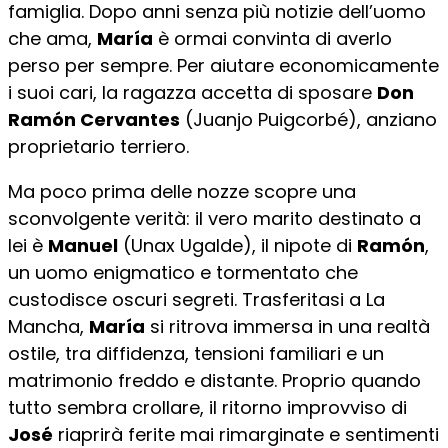
famiglia. Dopo anni senza più notizie dell’uomo
che ama,
María
è ormai convinta di averlo
perso per sempre. Per aiutare economicamente
i suoi cari, la ragazza accetta di sposare
Don
Ramón Cervantes
(Juanjo Puigcorbé), anziano
proprietario terriero.
Ma poco prima delle nozze scopre una
sconvolgente verità: il vero marito destinato a
lei è
Manuel
(Unax Ugalde), il nipote di
Ramón
,
un uomo enigmatico e tormentato che
custodisce oscuri segreti. Trasferitasi a La
Mancha,
María
si ritrova immersa in una realtà
ostile, tra diffidenza, tensioni familiari e un
matrimonio freddo e distante. Proprio quando
tutto sembra crollare, il ritorno improvviso di
José
riaprirà ferite mai rimarginate e sentimenti