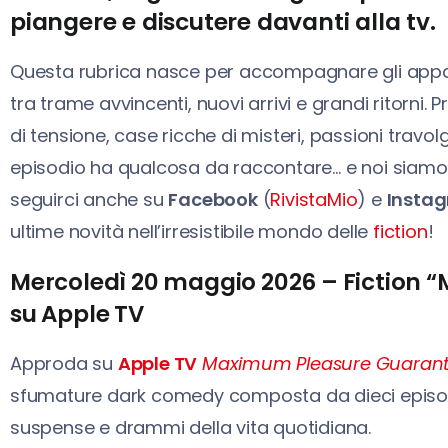
piangere e discutere davanti alla tv.
Questa rubrica nasce per accompagnare gli appas
tra trame avvincenti, nuovi arrivi e grandi ritorni.
di tensione, case ricche di misteri, passioni travol
episodio ha qualcosa da raccontare… e noi siamo p
seguirci anche su
Facebook
(
RivistaMio
) e
Insta
ultime novità nell’irresistibile mondo delle
fiction
!
Mercoledì 20 maggio 2026 – Fiction
su Apple TV
Approda su
Apple TV
Maximum Pleasure Guaran
sfumature dark comedy composta da dieci episod
suspense e drammi della vita quotidiana.