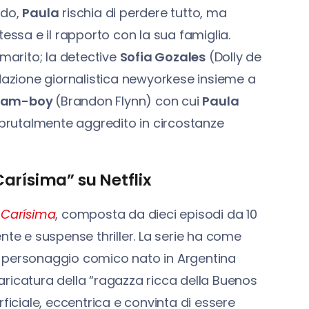
ndo,
Paula
rischia di perdere tutto, ma
essa e il rapporto con la sua famiglia.
marito; la detective
Sofia Gozales
(Dolly de
edazione giornalistica newyorkese insieme a
cam-boy
(Brandon Flynn) con cui
Paula
e brutalmente aggredito in circostanze
arísima” su Netflix
:
Carísima
, composta da dieci episodi da 10
e e suspense thriller. La serie ha come
, personaggio comico nato in Argentina
aricatura della “ragazza ricca della Buenos
ficiale, eccentrica e convinta di essere