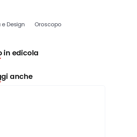
 e Design
Oroscopo
 in edicola
ggi anche