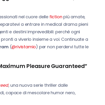
sionati nel cuore delle
fiction
più amate,
 Preparatevi a entrare in medical drama pieni
genti e destini imprevedibili: perché ogni
ronti a viverlo insieme a voi. Continuate a
gram
(
@rivistamio
) per non perdervi tutte le
 “Maximum Pleasure Guaranteed”
teed
, una nuova serie thriller dalle
i, capace di mescolare humor nero,