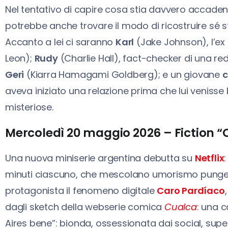
Nel tentativo di capire cosa stia davvero accade
potrebbe anche trovare il modo di ricostruire sé st
Accanto a lei ci saranno
Karl
(Jake Johnson), l’ex 
Leon);
Rudy
(Charlie Hall), fact-checker di una r
Geri
(Kiarra Hamagami Goldberg); e un giovane
aveva iniziato una relazione prima che lui veniss
misteriose.
Mercoledì 20 maggio 2026 – Fiction “C
Una nuova miniserie argentina debutta su
Netflix
minuti ciascuno, che mescolano umorismo pungent
protagonista il fenomeno digitale
Caro Pardíaco
dagli sketch della webserie comica
Cualca
: una c
Aires bene”: bionda, ossessionata dai social, super