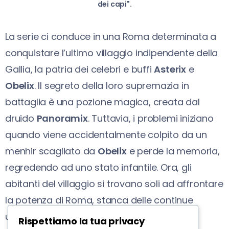
dei capi".
La serie ci conduce in una Roma determinata a
conquistare l’ultimo villaggio indipendente della
Gallia, la patria dei celebri e buffi
Asterix
e
Obelix
. Il segreto della loro supremazia in
battaglia è una pozione magica, creata dal
druido
Panoramix
. Tuttavia, i problemi iniziano
quando viene accidentalmente colpito da un
menhir scagliato da
Obelix
e perde la memoria,
regredendo ad uno stato infantile. Ora, gli
abitanti del villaggio si trovano soli ad affrontare
la potenza di Roma, stanca delle continue
umiliazioni subite dai Galli. Per risolvere la
Rispettiamo la tua privacy