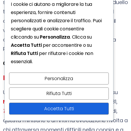
situazione, Roma decide di organizzare un duello
I cookie ci aiutano a migliorare la tua
tra capitani gallici rivali. Se il vincitore sarà il
esperienza, fornire contenuti
campione scelto da
Cesare
,
Elpiubelgalix
, il
personalizzati e analizzare il traffico. Puoi
scegliere quali cookie consentire
villaggio di
Asterix
&
Obelix
dovrà
cliccando su
Personalizza
. Clicca su
obbligatoriamente arrendersi e capitolare a
Accetta Tutti
per acconsentire o su
Roma.
Rifiuta Tutti
per rifiutare i cookie non
essenziali.
Giovedì 1 maggio 2025 - Fiction
Netflix – The Four Season
Personalizza
Una nuova commedia romantica debutta su
Rifiuta Tutti
Netflix
: un remake dell’omonimo film del 1981,
Accetta Tutti
The Four Season
. Composta da otto episodi,
questa miniserie è un’intima evocazione rivolta a
chi attraversa momenti difficili nella coppia e a