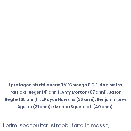
I protagonisti della serie TV "Chicago P.D.", da sinistra
Patrick Flueger (41 anni), Amy Morton (67 anni), Jason
Beghe (65 anni), LaRoyce Hawkins (36 anni), Benjamin Levy
Aguilar (31 anni) e Marina Squerciati (40 anni).
I primi soccorritori si mobilitano in massa,