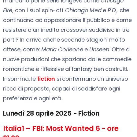
mancano poi le serie longeve come
Chicago
Fire
, con i suoi spin-off
Chicago Med
e
P.D.,
che
continuano ad appassionare il pubblico e come
resistere a un inedito crossover suddiviso in tre
parti? In arrivo anche seconde stagioni molto
attese, come:
Maria Corleone
e
Unseen
. Oltre a
nuove produzioni che spaziano dalle commedie
romantiche e riflessive ai fantasy ben costruiti.
Insomma, le
fiction
si confermano un universo
ricco di proposte, capaci di soddisfare ogni
preferenza e ogni età.
Lunedì 28 aprile 2025 - Fiction
Italia1 – FBI: Most Wanted 6 - ore