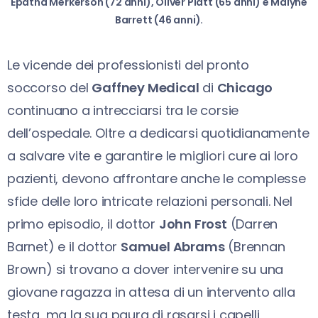
Epatha Merkerson (72 anni), Oliver Platt (65 anni) e Malyne
Barrett (46 anni).
Le vicende dei professionisti del pronto
soccorso del
Gaffney Medical
di
Chicago
continuano a intrecciarsi tra le corsie
dell’ospedale. Oltre a dedicarsi quotidianamente
a salvare vite e garantire le migliori cure ai loro
pazienti, devono affrontare anche le complesse
sfide delle loro intricate relazioni personali. Nel
primo episodio, il dottor
John Frost
(Darren
Barnet) e il dottor
Samuel Abrams
(Brennan
Brown) si trovano a dover intervenire su una
giovane ragazza in attesa di un intervento alla
testa, ma la sua paura di rasarsi i capelli