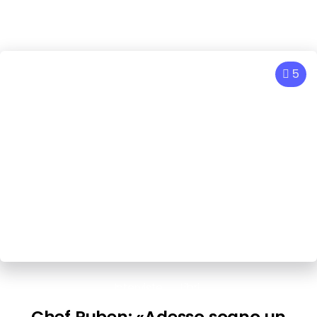
5
Interviste
Libri
Chef Ruben: «Adesso sogno un