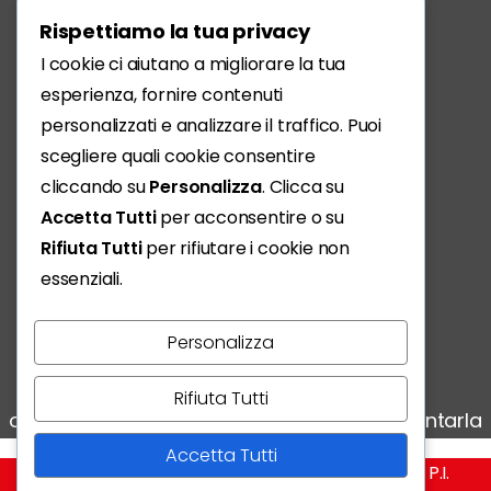
Scarica l'App
Rispettiamo la tua privacy
I cookie ci aiutano a migliorare la tua
esperienza, fornire contenuti
personalizzati e analizzare il traffico. Puoi
scegliere quali cookie consentire
cliccando su
Personalizza
. Clicca su
Accetta Tutti
per acconsentire o su
Rifiuta Tutti
per rifiutare i cookie non
essenziali.
Personalizza
Vivere, condividere, scoprire:
Rifiuta Tutti
ogni storia conta e noi siamo qui per raccontarla
Accetta Tutti
RivistaMio @ Copyright - Edizioni Empire S.r.l. - P.I.