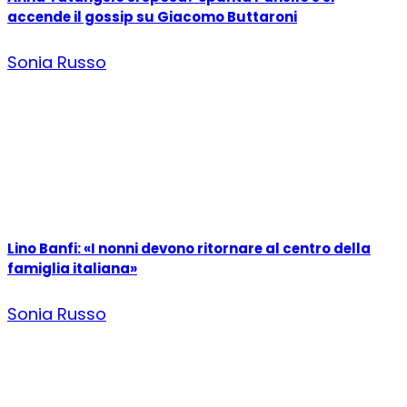
accende il gossip su Giacomo Buttaroni
Sonia Russo
Lino Banfi: «I nonni devono ritornare al centro della
famiglia italiana»
Sonia Russo