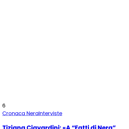
6
Cronaca Nera
Interviste
Tiziana Ciavardini: «A “Fatti di Nera”