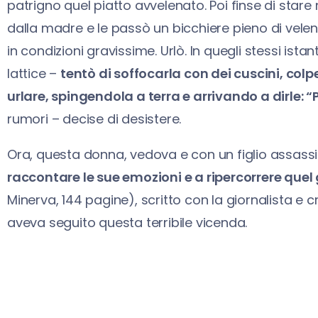
patrigno quel piatto avvelenato. Poi finse di sta
dalla madre e le passò un bicchiere pieno di velen
in condizioni gravissime. Urlò. In quegli stessi istan
lattice –
tentò di soffocarla con dei cuscini, col
urlare, spingendola a terra e arrivando a dirle: 
rumori – decise di desistere.
Ora, questa donna, vedova e con un figlio assass
raccontare le sue emozioni e a ripercorrere quel g
Minerva, 144 pagine), scritto con la giornalista e 
aveva seguito questa terribile vicenda.