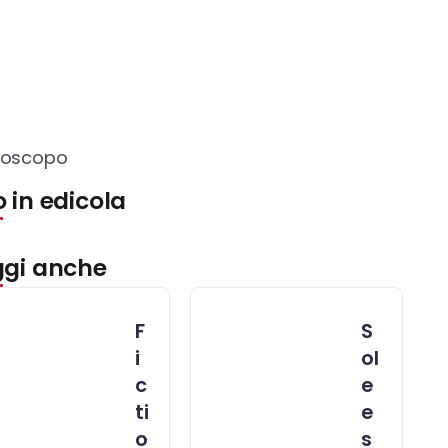
roscopo
 in edicola
ggi anche
F
S
i
ol
c
e
ti
e
o
s