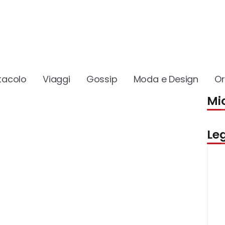
tacolo
Viaggi
Gossip
Moda e Design
O
Mio
Le