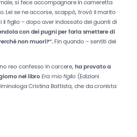
re male, si fece accompagnare in cameretta
o. Lei se ne accorse, scappò, trovò il marito
ti il figlio – dopo aver indossato dei guanti di
pendola con dei pugni per farla smettere di
“Perché non muori?”.
Fin quando – sentiti dei
ino reo confesso in carcere,
ha provato a
iorno nel libro
Era mio figlio
(Edizioni
criminologa Cristina Battista, che da cronista