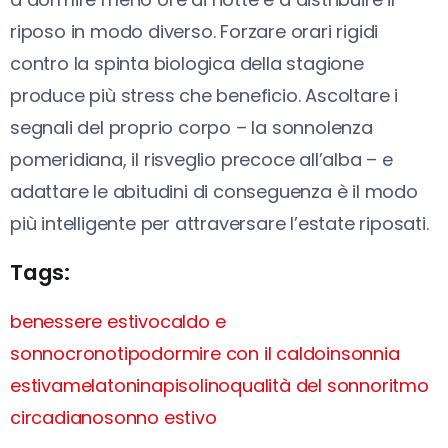
riposo in modo diverso. Forzare orari rigidi
contro la spinta biologica della stagione
produce più stress che beneficio. Ascoltare i
segnali del proprio corpo – la sonnolenza
pomeridiana, il risveglio precoce all’alba – e
adattare le abitudini di conseguenza è il modo
più intelligente per attraversare l’estate riposati.
Tags:
benessere estivo
caldo e
sonno
cronotipo
dormire con il caldo
insonnia
estiva
melatonina
pisolino
qualità del sonno
ritmo
circadiano
sonno estivo