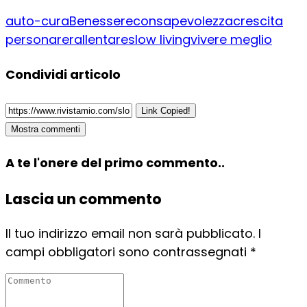
auto-cura
Benessere
consapevolezza
crescita
personare
rallentare
slow living
vivere meglio
Condividi articolo
Link Copied!
Mostra commenti
A te l'onere del primo commento..
Lascia un commento
Il tuo indirizzo email non sarà pubblicato.
I
campi obbligatori sono contrassegnati
*