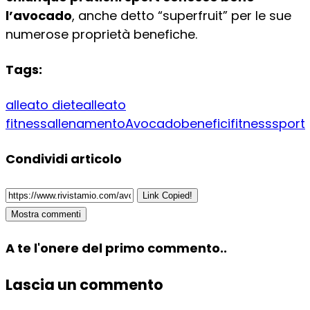
l’avocado
, anche detto “superfruit” per le sue
numerose proprietà benefiche.
Tags:
alleato diete
alleato
fitness
allenamento
Avocado
benefici
fitness
sport
Condividi articolo
Link Copied!
Mostra commenti
A te l'onere del primo commento..
Lascia un commento