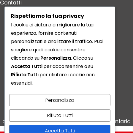
Contatti
Scarica l'App
Rispettiamo la tua privacy
I cookie ci aiutano a migliorare la tua
esperienza, fornire contenuti
personalizzati e analizzare il traffico. Puoi
scegliere quali cookie consentire
cliccando su
Personalizza
. Clicca su
Accetta Tutti
per acconsentire o su
Rifiuta Tutti
per rifiutare i cookie non
essenziali.
Personalizza
Vivere, condividere, scoprire:
Rifiuta Tutti
ogni storia conta e noi siamo qui per raccontarla
Accetta Tutti