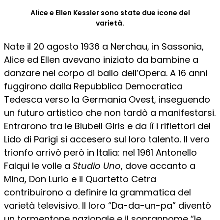
Alice e Ellen Kessler sono state due icone del
varietà.
Nate il 20 agosto 1936 a Nerchau, in Sassonia,
Alice ed Ellen avevano iniziato da bambine a
danzare nel corpo di ballo dell’Opera. A 16 anni
fuggirono dalla Repubblica Democratica
Tedesca verso la Germania Ovest, inseguendo
un futuro artistico che non tardò a manifestarsi.
Entrarono tra le Blubell Girls e da lì i riflettori del
Lido di Parigi si accesero sul loro talento. Il vero
trionfo arrivò però in Italia: nel 1961 Antonello
Falqui le volle a
Studio Uno
, dove accanto a
Mina, Don Lurio e il Quartetto Cetra
contribuirono a definire la grammatica del
varietà televisivo. Il loro “Da-da-un-pa” diventò
un tormentone nazionale e il soprannome “le