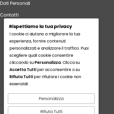
Dati Personali
Contatti
Scarica l'App
Rispettiamo la tua privacy
I cookie ci aiutano a migliorare la tua
esperienza, fornire contenuti
personalizzati e analizzare il traffico. Puoi
scegliere quali cookie consentire
cliccando su
Personalizza
. Clicca su
Accetta Tutti
per acconsentire o su
Rifiuta Tutti
per rifiutare i cookie non
essenziali.
Personalizza
Vivere, condividere, scoprire:
Rifiuta Tutti