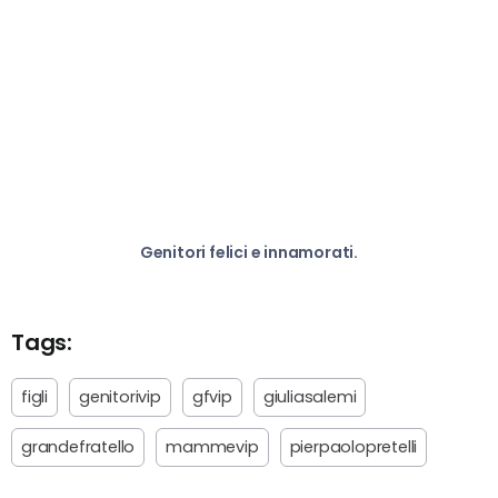
Genitori felici e innamorati.
Tags:
figli
genitorivip
gfvip
giuliasalemi
grandefratello
mammevip
pierpaolopretelli