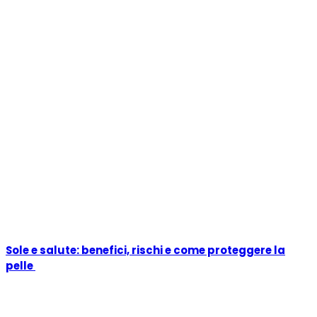
Sole e salute: benefici, rischi e come proteggere la
pelle