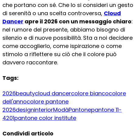
che portano con sé. Che lo si consideri un gesto
di serenità o una scelta controversa,
Cloud
Dancer
apre il 2026 con un messaggio chiaro
:
nel rumore del presente, abbiamo bisogno di
silenzio e di nuove possibilità. Sta a noi decidere
come accoglierlo, come ispirazione o come
stimolo a riflettere su ciò che il colore può
davvero raccontare.
Tags:
2026
beauty
cloud dancer
colore bianco
colore
dell'anno
colore pantone
2026
design
interior
Modà
Pantone
pantone 11-
4201
pantone color institute
Condividi articolo