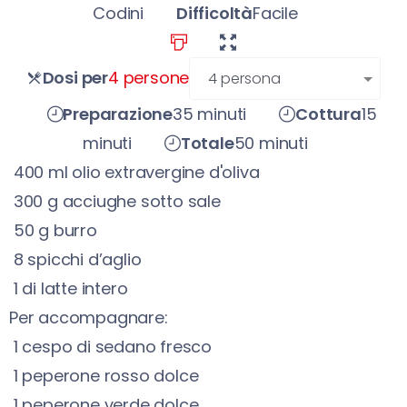
Codini
Difficoltà
Facile
persone
Dosi per
4 persone
Preparazione
35 minuti
Cottura
15
minuti
Totale
50 minuti
400
ml
olio extravergine d'oliva
300
g
acciughe sotto sale
50
g
burro
8
spicchi d’aglio
1
di latte intero
Per accompagnare:
1
cespo di sedano fresco
1
peperone rosso dolce
1
peperone verde dolce