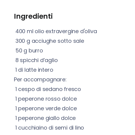
Ingredienti
400
ml
olio extravergine d'oliva
300
g
acciughe sotto sale
50
g
burro
8
spicchi d’aglio
1
di latte intero
Per accompagnare:
1
cespo di sedano fresco
1
peperone rosso dolce
1
peperone verde dolce
1
peperone giallo dolce
1
cucchiaino di semi di lino