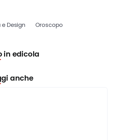
 e Design
Oroscopo
 in edicola
ggi anche