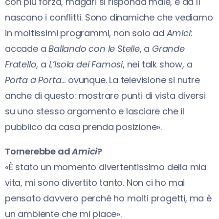
con più forza, magari si risponda male, e da lì
nascano i conflitti. Sono dinamiche che vediamo
in moltissimi programmi, non solo ad
Amici
:
accade a
Ballando con le Stelle
, a
Grande
Fratello
, a
L’Isola dei Famosi
, nei talk show, a
Porta a Porta
… ovunque. La televisione si nutre
anche di questo: mostrare punti di vista diversi
su uno stesso argomento e lasciare che il
pubblico da casa prenda posizione».
Tornerebbe ad
Amici
?
«È stato un momento divertentissimo della mia
vita, mi sono divertito tanto. Non ci ho mai
pensato davvero perché ho molti progetti, ma è
un ambiente che mi piace».