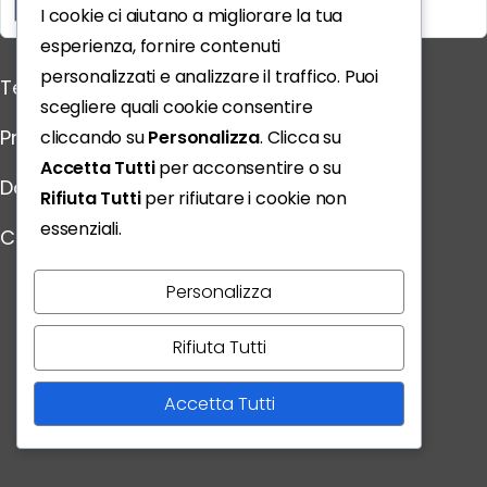
YouTube
I cookie ci aiutano a migliorare la tua
esperienza, fornire contenuti
Link Utili
personalizzati e analizzare il traffico. Puoi
Termini e Condizioni
scegliere quali cookie consentire
Privacy Policy
cliccando su
Personalizza
. Clicca su
Accetta Tutti
per acconsentire o su
Dati Personali
Rifiuta Tutti
per rifiutare i cookie non
essenziali.
Contatti
Scarica l'App
Personalizza
Rifiuta Tutti
Accetta Tutti