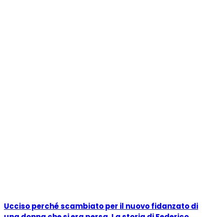
Ucciso perché scambiato per il nuovo fidanzato di
una donna che si era persa. La storia di Federico