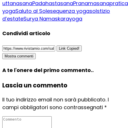
uttanasana
Padahastasana
Pranamasana
pratica
yoga
Saluto al Sole
sequenza yoga
solstizio
d’estate
Surya Namaskara
yoga
Condividi articolo
Link Copied!
Mostra commenti
A te l'onere del primo commento..
Lascia un commento
Il tuo indirizzo email non sarà pubblicato.
I
campi obbligatori sono contrassegnati
*