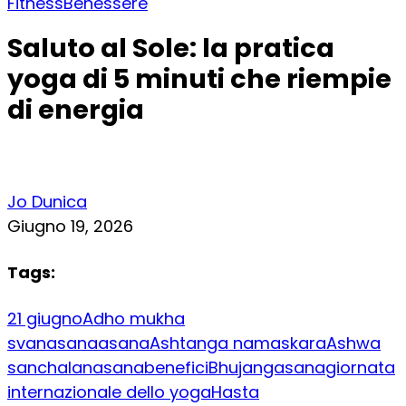
Fitness
Benessere
Saluto al Sole: la pratica
yoga di 5 minuti che riempie
di energia
Jo Dunica
Giugno 19, 2026
Tags:
21 giugno
Adho mukha
svanasana
asana
Ashtanga namaskara
Ashwa
sanchalanasana
benefici
Bhujangasana
giornata
internazionale dello yoga
Hasta