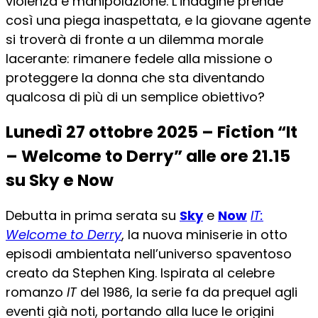
violenza e manipolazione. L’indagine prende
così una piega inaspettata, e la giovane agente
si troverà di fronte a un dilemma morale
lacerante: rimanere fedele alla missione o
proteggere la donna che sta diventando
qualcosa di più di un semplice obiettivo?
Lunedì 27 ottobre 2025 – Fiction “It
– Welcome to Derry” alle ore 21.15
su Sky e Now
Debutta in prima serata su
Sky
e
Now
IT:
Welcome to Derry
, la nuova miniserie in otto
episodi ambientata nell’universo spaventoso
creato da Stephen King. Ispirata al celebre
romanzo
IT
del 1986, la serie fa da prequel agli
eventi già noti, portando alla luce le origini