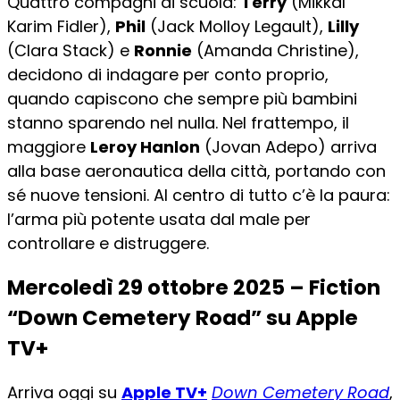
Quattro compagni di scuola:
Terry
(Mikkal
Karim Fidler),
Phil
(Jack Molloy Legault),
Lilly
(Clara Stack) e
Ronnie
(Amanda Christine),
decidono di indagare per conto proprio,
quando capiscono che sempre più bambini
stanno sparendo nel nulla. Nel frattempo, il
maggiore
Leroy Hanlon
(Jovan Adepo) arriva
alla base aeronautica della città, portando con
sé nuove tensioni. Al centro di tutto c’è la paura:
l’arma più potente usata dal male per
controllare e distruggere.
Mercoledì 29 ottobre 2025 – Fiction
“Down Cemetery Road” su Apple
TV+
Arriva oggi su
Apple TV+
Down Cemetery Road
,