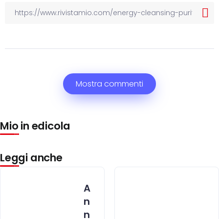
Mostra commenti
Mio in edicola
Leggi anche
A
n
n