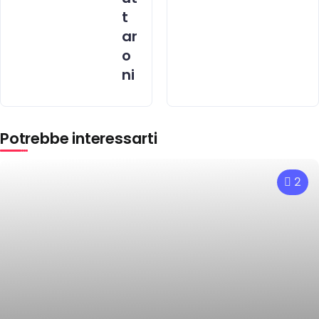
t
ar
o
ni
Potrebbe interessarti
2