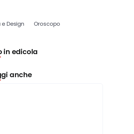
 e Design
Oroscopo
 in edicola
ggi anche