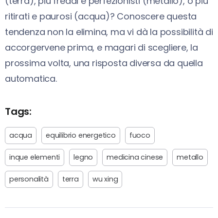
(terra), più freddi e perfezionisti (metallo), o più
ritirati e paurosi (acqua)? Conoscere questa
tendenza non la elimina, ma vi dà la possibilità di
accorgervene prima, e magari di scegliere, la
prossima volta, una risposta diversa da quella
automatica.
Tags:
acqua
equilibrio energetico
fuoco
inque elementi
legno
medicina cinese
metallo
personalità
terra
wu xing