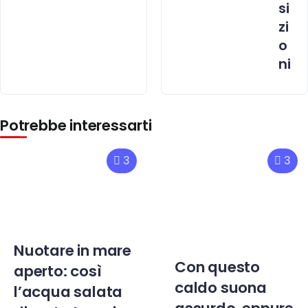
si
zi
o
ni
Potrebbe interessarti
3
3
Nuotare in mare
Con questo
aperto: così
caldo suona
l’acqua salata