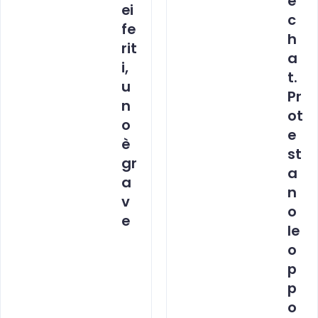
e
ei
c
fe
h
rit
a
i,
t.
u
Pr
n
ot
o
e
è
st
gr
a
a
n
v
o
e
le
o
p
p
o