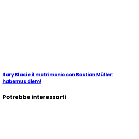
Ilary Blasi e il matrimonio con Bastian Müller:
habemus diem!
Potrebbe interessarti