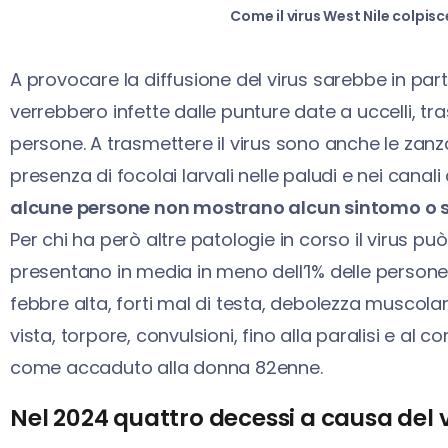
Come il virus West Nile colpis
A provocare la diffusione del virus sarebbe in par
verrebbero infette dalle punture date a uccelli, tras
persone. A trasmettere il virus sono anche le zan
presenza di focolai larvali nelle paludi e nei canali 
alcune persone non mostrano alcun sintomo o si
Per chi ha però altre patologie in corso il virus può
presentano in media in meno dell’1% delle person
febbre alta, forti mal di testa, debolezza muscolar
vista, torpore, convulsioni, fino alla paralisi e al
come accaduto alla donna 82enne.
Nel 2024 quattro decessi a causa del 