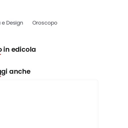
 e Design
Oroscopo
 in edicola
ggi anche