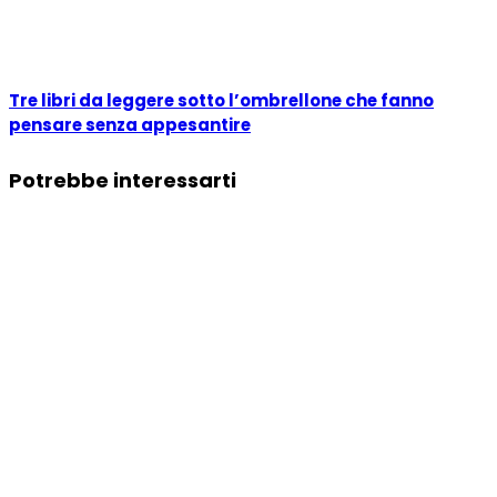
Tre libri da leggere sotto l’ombrellone che fanno
pensare senza appesantire
Potrebbe interessarti