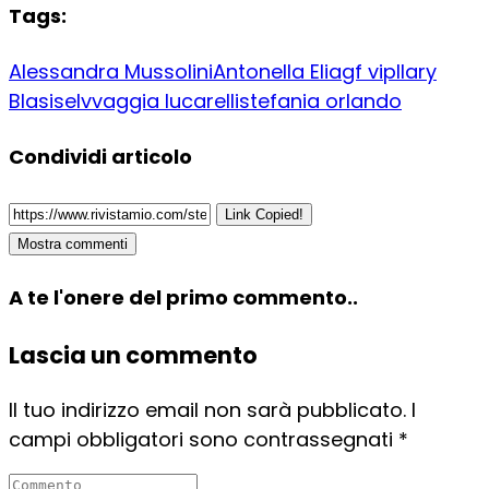
Tags:
Alessandra Mussolini
Antonella Elia
gf vip
Ilary
Blasi
selvvaggia lucarelli
stefania orlando
Condividi articolo
Link Copied!
Mostra commenti
A te l'onere del primo commento..
Lascia un commento
Il tuo indirizzo email non sarà pubblicato.
I
campi obbligatori sono contrassegnati
*