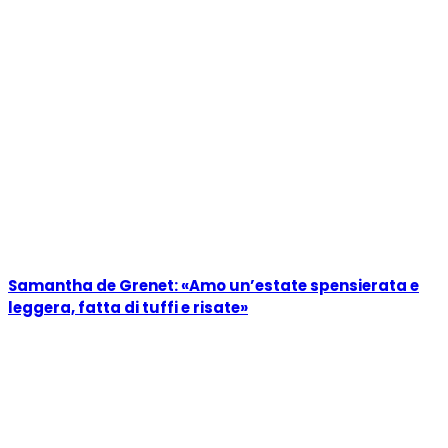
Samantha de Grenet: «Amo un’estate spensierata e
leggera, fatta di tuffi e risate»