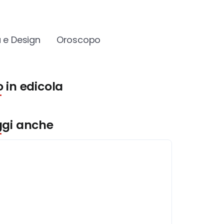
 e Design
Oroscopo
 in edicola
ggi anche