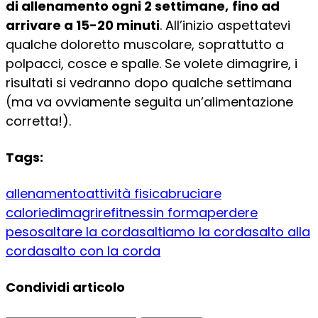
di allenamento ogni 2 settimane,
fino ad
arrivare a 15-20 minuti
. All’inizio aspettatevi
qualche doloretto muscolare, soprattutto a
polpacci, cosce e spalle. Se volete dimagrire, i
risultati si vedranno dopo qualche settimana
(ma va ovviamente seguita un’alimentazione
corretta!).
Tags:
allenamento
attività fisica
bruciare
calorie
dimagrire
fitness
in forma
perdere
peso
saltare la corda
saltiamo la corda
salto alla
corda
salto con la corda
Condividi articolo