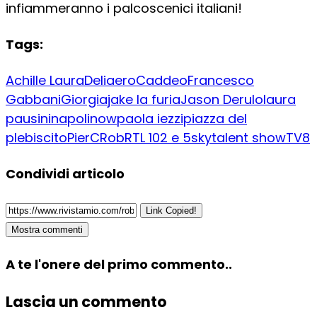
infiammeranno i palcoscenici italiani!
Tags:
Achille Laura
Delia
eroCaddeo
Francesco
Gabbani
Giorgia
jake la furia
Jason Derulo
laura
pausini
napoli
now
paola iezzi
piazza del
plebiscito
PierC
Rob
RTL 102 e 5
sky
talent show
TV8
Condividi articolo
Link Copied!
Mostra commenti
A te l'onere del primo commento..
Lascia un commento