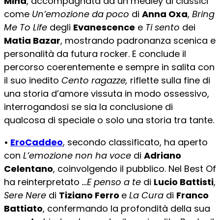
Mina
, accompagnata da un medley di classici
come
Un’emozione da poco
di
Anna Oxa
,
Bring
Me To Life
degli
Evanescence
e
Ti sento
dei
Matia Bazar
, mostrando padronanza scenica e
personalità da futura rocker. E conclude il
percorso coerentemente e sempre in salita con
il suo inedito
Cento ragazze,
riflette sulla fine di
una storia d’amore vissuta in modo ossessivo,
interrogandosi se sia la conclusione di
qualcosa di speciale o solo una storia tra tante.
•
EroCaddeo
, secondo classificato, ha aperto
con
L’emozione non ha voce
di
Adriano
Celentano
, coinvolgendo il pubblico. Nel Best Of
ha reinterpretato
…E penso a te
di
Lucio Battisti
,
Sere Nere
di
Tiziano Ferro
e
La Cura
di
Franco
Battiato
, confermando la profondità della sua