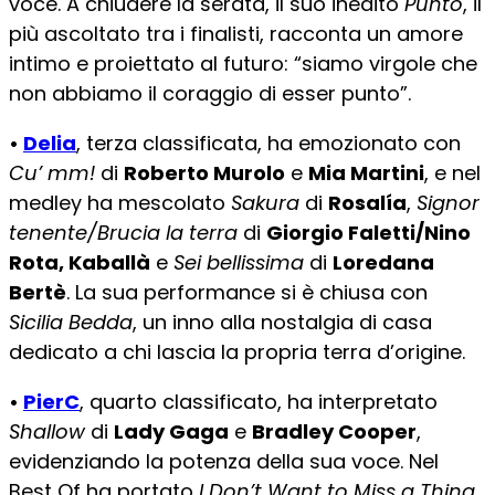
voce. A chiudere la serata, il suo inedito
Punto
, il
più ascoltato tra i finalisti, racconta un amore
intimo e proiettato al futuro: “siamo virgole che
non abbiamo il coraggio di esser punto”.
•
Delia
, terza classificata, ha emozionato con
Cu’ mm!
di
Roberto Murolo
e
Mia Martini
, e nel
medley ha mescolato
Sakura
di
Rosalía
,
Signor
tenente/Brucia la terra
di
Giorgio Faletti/Nino
Rota, Kaballà
e
Sei bellissima
di
Loredana
Bertè
. La sua performance si è chiusa con
Sicilia Bedda
, un inno alla nostalgia di casa
dedicato a chi lascia la propria terra d’origine.
•
PierC
, quarto classificato, ha interpretato
Shallow
di
Lady Gaga
e
Bradley Cooper
,
evidenziando la potenza della sua voce. Nel
Best Of ha portato
I Don’t Want to Miss a Thing