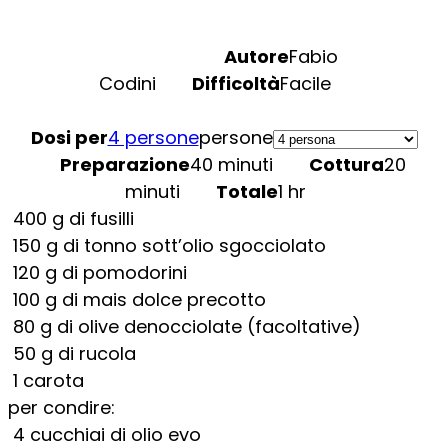
Autore
Fabio
Codini
Difficoltà
Facile
Dosi per
4 persone
persone
Preparazione
40 minuti
Cottura
20
minuti
Totale
1 hr
400
g
di fusilli
150
g
di tonno sott’olio sgocciolato
120
g
di pomodorini
100
g
di mais dolce precotto
80
g
di olive denocciolate (facoltative)
50
g
di rucola
1
carota
per condire:
4
cucchiai di olio evo