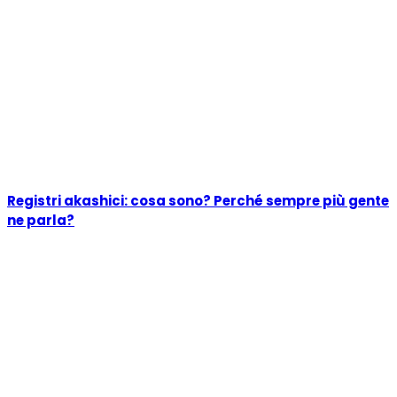
Registri akashici: cosa sono? Perché sempre più gente
ne parla?