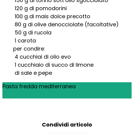
150
g
di tonno sott’olio sgocciolato
120
g
di pomodorini
100
g
di mais dolce precotto
80
g
di olive denocciolate (facoltative)
50
g
di rucola
1
carota
per condire:
4
cucchiai di olio evo
1
cucchiaio di succo di limone
di sale e pepe
Pasta fredda mediterranea
Ingredienti
Istruzioni
Condividi articolo