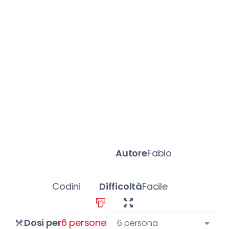
Autore
Fabio
Codini
Difficoltà
Facile
persone
Dosi per
6 persone