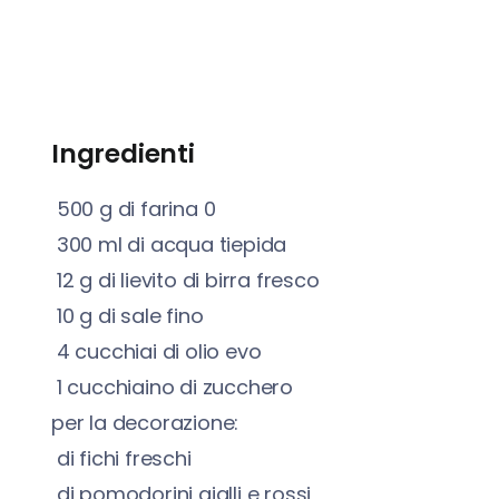
Ingredienti
500
g
di farina 0
300
ml
di acqua tiepida
12
g
di lievito di birra fresco
10
g
di sale fino
4
cucchiai di olio evo
1
cucchiaino di zucchero
per la decorazione:
di fichi freschi
di pomodorini gialli e rossi