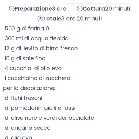
Preparazione
3 ore
Cottura
20 minuti
Totale
3 ore 20 minuti
500
g
di farina 0
300
ml
di acqua tiepida
12
g
di lievito di birra fresco
10
g
di sale fino
4
cucchiai di olio evo
1
cucchiaino di zucchero
per la decorazione:
di fichi freschi
di pomodorini gialli e rossi
di olive nere e verdi denocciolate
di origano secco
di olio evo