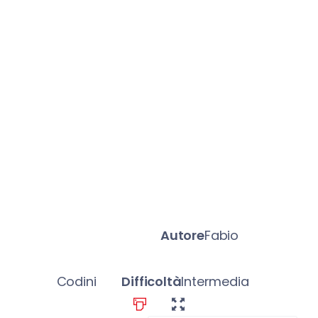
Autore
Fabio
Codini
Difficoltà
Intermedia