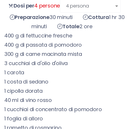
persone
Dosi per
4 persone
Preparazione
30 minuti
Cottura
1 hr 30
minuti
Totale
2 ore
400
g
di fettuccine fresche
400
g
di passata di pomodoro
300
g
di carne macinata mista
3
cucchiai di
d'olio d'oliva
1
carota
1
costa di sedano
1
cipolla dorata
40
ml
di vino rosso
1
cucchiai di
concentrato di pomodoro
1
foglia di alloro
1
rametto di rosmarino