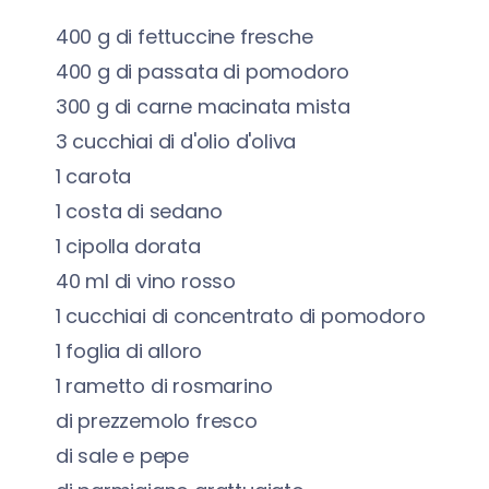
400
g
di fettuccine fresche
400
g
di passata di pomodoro
300
g
di carne macinata mista
3
cucchiai di
d'olio d'oliva
1
carota
1
costa di sedano
1
cipolla dorata
40
ml
di vino rosso
1
cucchiai di
concentrato di pomodoro
1
foglia di alloro
1
rametto di rosmarino
di prezzemolo fresco
di sale e pepe