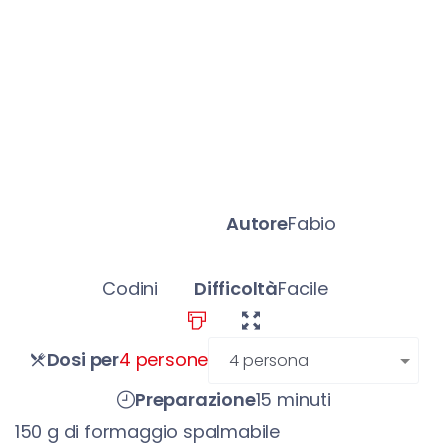
Autore
Fabio
Codini
Difficoltà
Facile
persone
Dosi per
4 persone
Preparazione
15 minuti
150
g
di formaggio spalmabile