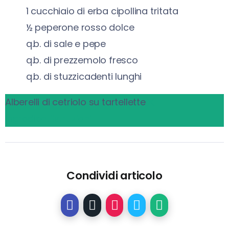
1
cucchiaio di erba cipollina tritata
½
peperone rosso dolce
q.b. di sale e pepe
q.b. di prezzemolo fresco
q.b. di stuzzicadenti lunghi
Alberelli di cetriolo su tartellette
Ingredienti
Istruzioni
Condividi articolo