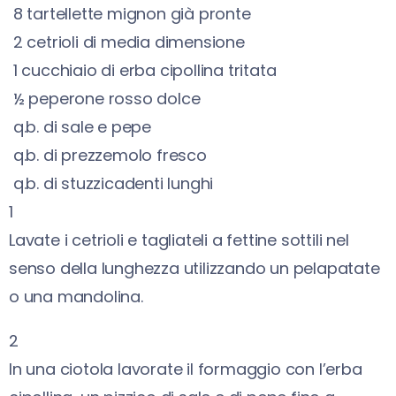
8
tartellette mignon già pronte
2
cetrioli di media dimensione
1
cucchiaio di erba cipollina tritata
½
peperone rosso dolce
q.b. di sale e pepe
q.b. di prezzemolo fresco
q.b. di stuzzicadenti lunghi
1
Lavate i cetrioli e tagliateli a fettine sottili nel
senso della lunghezza utilizzando un pelapatate
o una mandolina.
2
In una ciotola lavorate il formaggio con l’erba