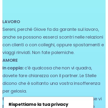
LAVORO
Sereni, perché Giove fa da garante sul lavoro,
anche se possono esserci scontri nelle relazioni
con clienti o con colleghi, oppure spostamenti e
viaggi rinviati. Non fate polemiche.
AMORE
In coppia:
c’è qualcosa che non vi quadra,
dovete fare chiarezza con il partner. Le Stelle
dicono che è soltanto una vostra insofferenza
per gelosia.
Single:
una persona vi piace molto, ma forse vi
Rispettiamo la tua privacy
ha messo in stand by, certamente per voi è