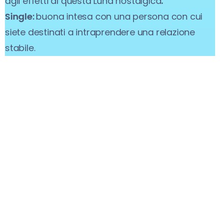
agli effetti di questa Luna nostalgica
.
Single:
buona intesa con una persona con cui
siete destinati a intraprendere una relazione
stabile.