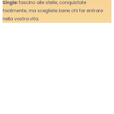
Single:
fascino alle stelle, conquistate
facilmente, ma scegliete bene chi far entrare
nella vostra vita.