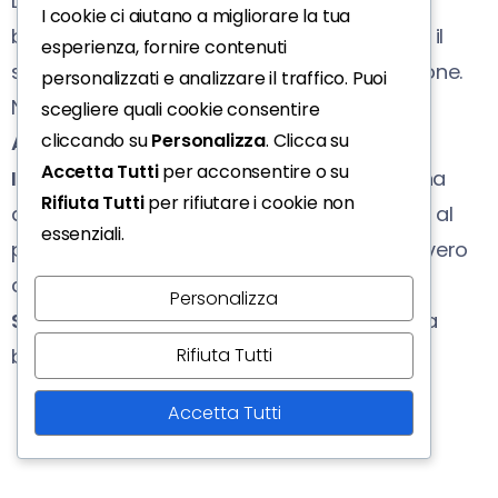
La settimana inizia con qualche impiccio
I cookie ci aiutano a migliorare la tua
burocratico, ma poi comincerete a trovare il
esperienza, fornire contenuti
sistema che vi aiuterà a risolvere la situazione.
personalizzati e analizzare il traffico. Puoi
Novità per chi è in cerca di un impiego.
scegliere quali cookie consentire
cliccando su
Personalizza
. Clicca su
AMORE
Accetta Tutti
per acconsentire o su
In coppia:
giornate spumeggianti all’insegna
Rifiuta Tutti
per rifiutare i cookie non
della leggerezza. Le attenzioni che rivolgete al
essenziali.
partner sono molto apprezzate e sono un vero
collante per il vostro legame.
Personalizza
Single:
finalmente c’è una persona che vi fa
battere il cuore e a cui state pensando.
Rifiuta Tutti
Accetta Tutti