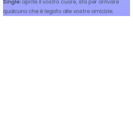
Single:
aprite il vostro cuore, sta per arrivare
qualcuno che è legato alle vostre amicizie.