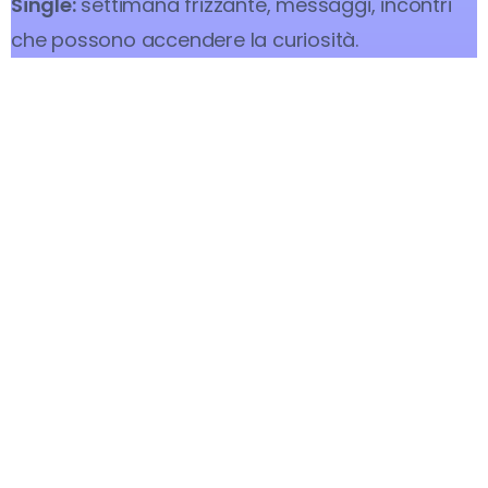
Single:
settimana frizzante, messaggi, incontri
che possono accendere la curiosità.