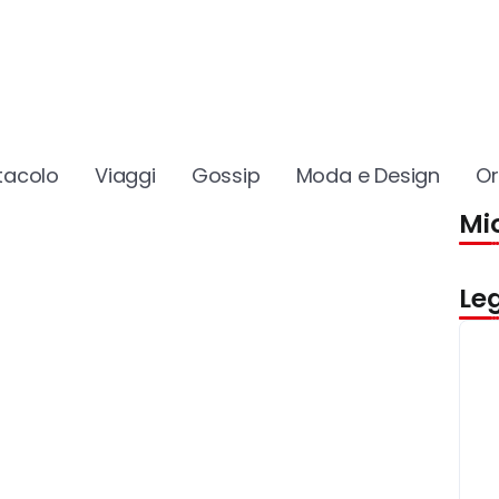
tacolo
Viaggi
Gossip
Moda e Design
O
Mio
Le