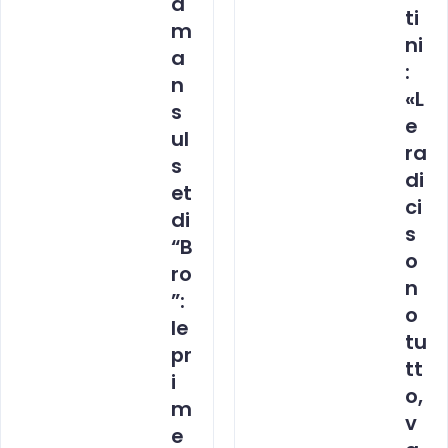
a
ti
m
ni
a
:
n
«L
s
e
ul
ra
s
di
et
ci
di
s
“B
o
ro
n
”:
o
le
tu
pr
tt
i
o,
m
v
e