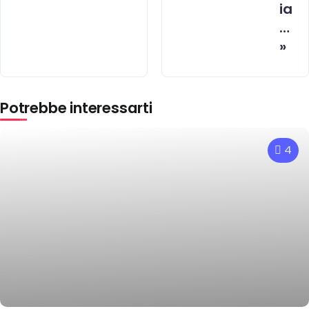
ia
…
»
Potrebbe interessarti
4