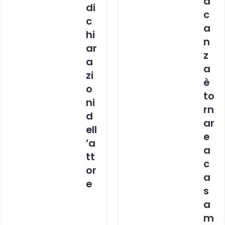
a
di
c
c
a
hi
n
ar
z
a
a
zi
è
o
to
ni
rn
d
ar
ell
e
’a
a
tt
c
or
a
e
s
a
m