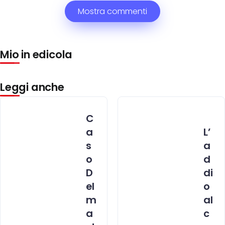
Mostra commenti
Mio in edicola
Leggi anche
C
a
L’
s
a
o
d
D
di
el
o
m
al
a
c