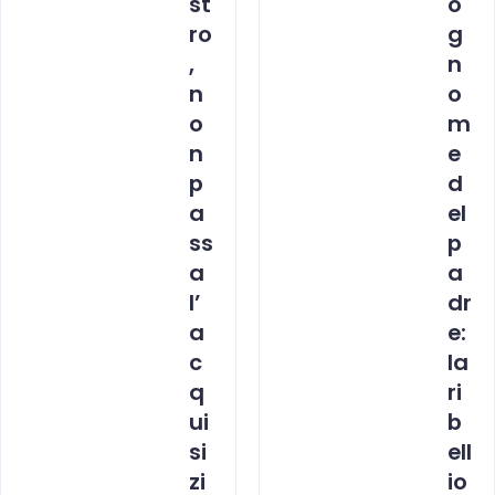
st
o
ro
g
,
n
n
o
o
m
n
e
p
d
a
el
ss
p
a
a
l’
dr
a
e:
c
la
q
ri
ui
b
si
ell
zi
io