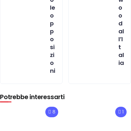
le
o
o
o
p
d
p
al
o
l’I
si
t
zi
al
o
ia
ni
Potrebbe interessarti
8
1